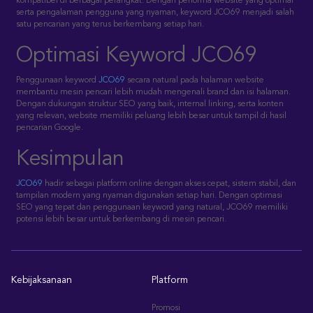
kompatibel di berbagai perangkat. Dengan performa website yang optimal
serta pengalaman pengguna yang nyaman, keyword JCO69 menjadi salah
satu pencarian yang terus berkembang setiap hari.
Optimasi Keyword JCO69
Penggunaan keyword
JCO69
secara natural pada halaman website
membantu mesin pencari lebih mudah mengenali brand dan isi halaman.
Dengan dukungan struktur SEO yang baik, internal linking, serta konten
yang relevan, website memiliki peluang lebih besar untuk tampil di hasil
pencarian Google.
Kesimpulan
JCO69
hadir sebagai platform online dengan akses cepat, sistem stabil, dan
tampilan modern yang nyaman digunakan setiap hari. Dengan optimasi
SEO yang tepat dan penggunaan keyword yang natural, JCO69 memiliki
potensi lebih besar untuk berkembang di mesin pencari.
Kebijaksanaan
Platform
Promosi