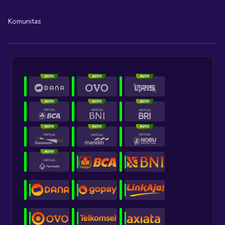
Komunitas