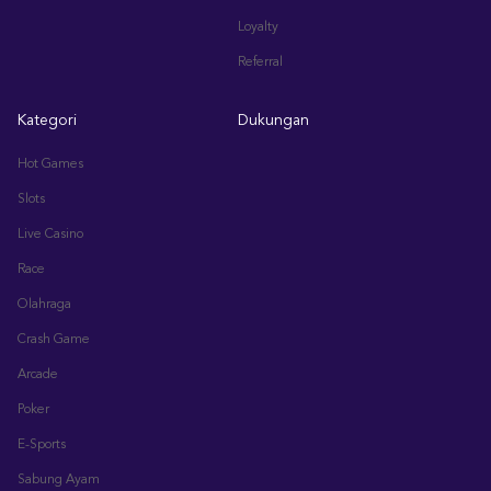
Loyalty
Referral
Kategori
Dukungan
Hot Games
Slots
Live Casino
Race
Olahraga
Crash Game
Arcade
Poker
E-Sports
Sabung Ayam