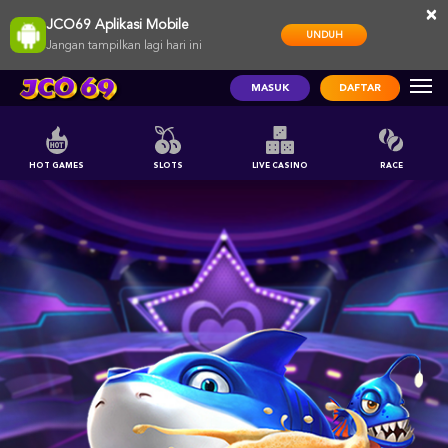
×
JCO69 Aplikasi Mobile
UNDUH
Jangan tampilkan lagi hari ini
MASUK
DAFTAR
HOT GAMES
SLOTS
LIVE CASINO
RACE