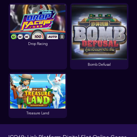
Drop Racing
Bomb Defusal
Treasure Land