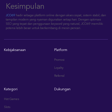
Kesimpulan
JCO69
hadir sebagai platform online dengan akses cepat, sistem stabil, dan
tampilan modern yang nyaman digunakan setiap hari. Dengan optimasi
SEO yang tepat dan penggunaan keyword yang natural, JCO69 memiliki
potensi lebih besar untuk berkembang di mesin pencari.
Kebijaksanaan
Platform
Promosi
Loyalty
Referral
Kategori
Dukungan
Hot Games
Slots