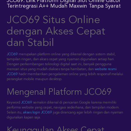
JCO69: Link Platform Digital Slot Online Gacor
Terintregrasi A++ Mudah Maxwin Tanpa Syarat
JCO69 Situs Online
dengan Akses Cepat
dan Stabil
JCO69
merupakan platform online yang dikenal dengan sistem stabil,
tampilan ringan, dan akses cepat yang nyaman digunakan setiap hari.
Dengan perkembangan teknologi digital saat ini, banyak pengguna
mencari situs yang mudah diakses tanpa hambatan, dan
website resmi
JCO69
hadir memberikan pengalaman online yang lebih responsif melalui
perangkat mobile maupun desktop.
Mengenal Platform JCO69
Keyword
JCO69
semakin dikenal di pencarian Google karena memiliki
performa website yang cepat, navigasi sederhana, dan tampilan modern.
Selain itu,
akses login JCO69
juga dirancang agar lebih ringan dan nyaman
digunakan kapan saja.
Keunggulan Akses Cepat