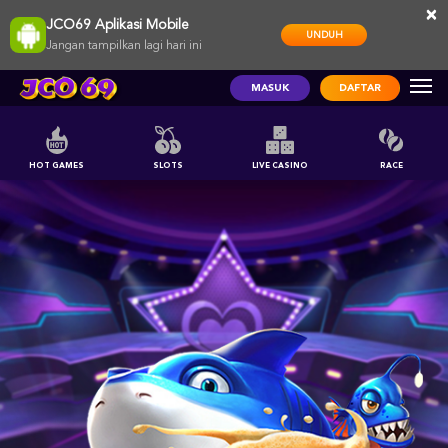
×
JCO69 Aplikasi Mobile
UNDUH
Jangan tampilkan lagi hari ini
MASUK
DAFTAR
HOT GAMES
SLOTS
LIVE CASINO
RACE