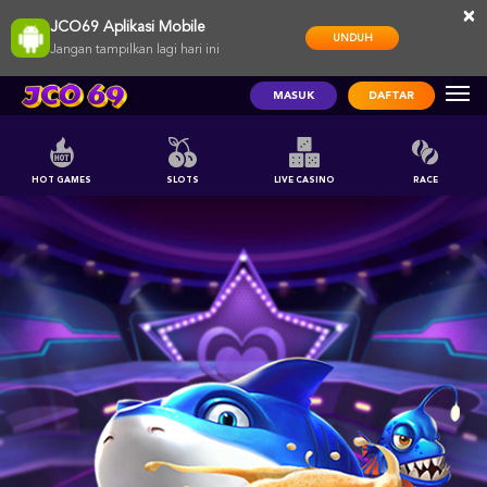
×
JCO69 Aplikasi Mobile
UNDUH
Jangan tampilkan lagi hari ini
MASUK
DAFTAR
HOT GAMES
SLOTS
LIVE CASINO
RACE