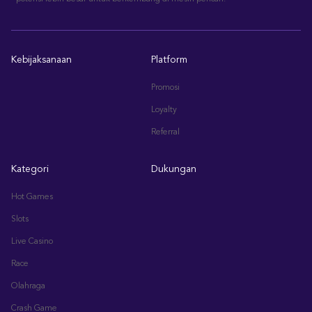
Kebijaksanaan
Platform
Promosi
Loyalty
Referral
Kategori
Dukungan
Hot Games
Slots
Live Casino
Race
Olahraga
Crash Game