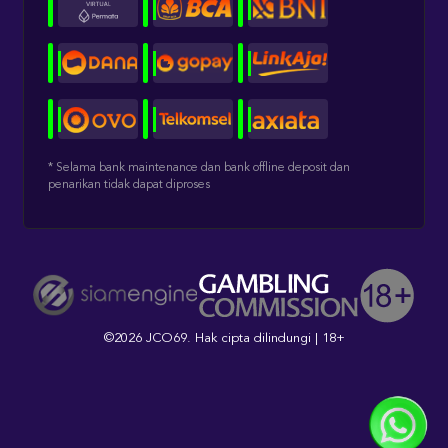
* Selama bank maintenance dan bank offline deposit dan
penarikan tidak dapat diproses
©2026 JCO69. Hak cipta dilindungi | 18+