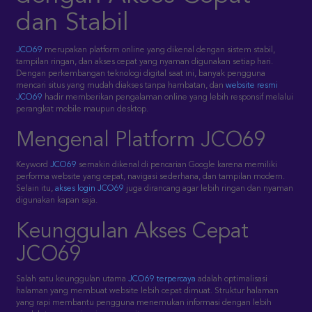
dan Stabil
JCO69
merupakan platform online yang dikenal dengan sistem stabil,
tampilan ringan, dan akses cepat yang nyaman digunakan setiap hari.
Dengan perkembangan teknologi digital saat ini, banyak pengguna
mencari situs yang mudah diakses tanpa hambatan, dan
website resmi
JCO69
hadir memberikan pengalaman online yang lebih responsif melalui
perangkat mobile maupun desktop.
Mengenal Platform JCO69
Keyword
JCO69
semakin dikenal di pencarian Google karena memiliki
performa website yang cepat, navigasi sederhana, dan tampilan modern.
Selain itu,
akses login JCO69
juga dirancang agar lebih ringan dan nyaman
digunakan kapan saja.
Keunggulan Akses Cepat
JCO69
Salah satu keunggulan utama
JCO69 terpercaya
adalah optimalisasi
halaman yang membuat website lebih cepat dimuat. Struktur halaman
yang rapi membantu pengguna menemukan informasi dengan lebih