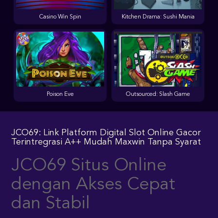
Casino Win Spin
Kitchen Drama: Sushi Mania
Poison Eve
Outsourced: Slash Game
JCO69: Link Platform Digital Slot Online Gacor
Terintregrasi A++ Mudah Maxwin Tanpa Syarat
JCO69 Situs Online
dengan Akses Cepat
dan Stabil