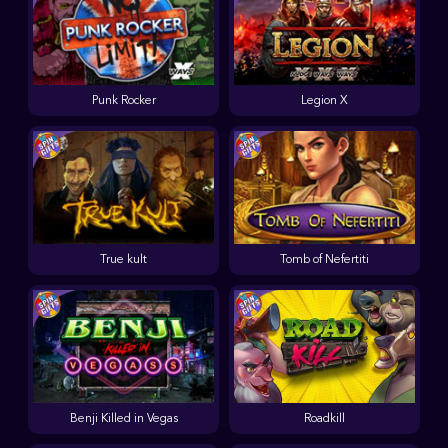
Punk Rocker
Legion X
True kult
Tomb of Nefertiti
Benji Killed in Vegas
Roadkill