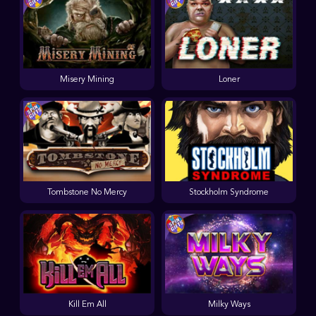
Misery Mining
Loner
Tombstone No Mercy
Stockholm Syndrome
Kill Em All
Milky Ways