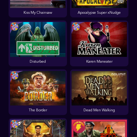
Kiss My Chainsaw
Apocalypse Super xNudge
Disturbed
Karen Maneater
The Border
Dead Men Walking