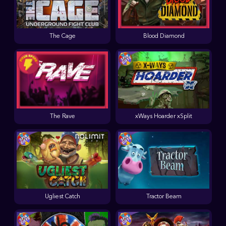
The Cage
Blood Diamond
The Rave
xWays Hoarder xSplit
Ugliest Catch
Tractor Beam