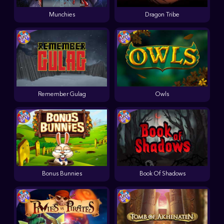
Munchies
Dragon Tribe
Remember Gulag
Owls
Bonus Bunnies
Book Of Shadows