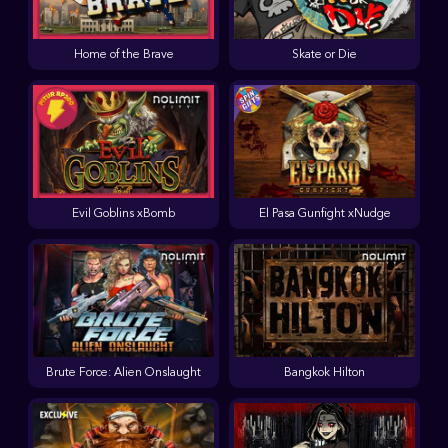
Home of the Brave
Skate or Die
Evil Goblins xBomb
El Pasa Gunfight xNudge
Brute Force: Alien Onslaught
Bangkok Hilton