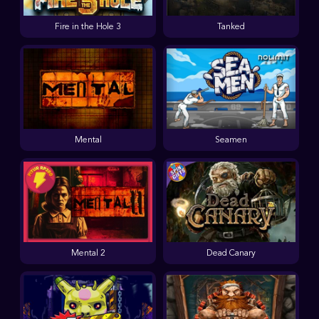
Fire in the Hole 3
Tanked
Mental
Seamen
Mental 2
Dead Canary