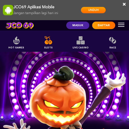
×
JCO69 Aplikasi Mobile
UNDUH
Jangan tampilkan lagi hari ini
MASUK
DAFTAR
HOT GAMES
SLOTS
LIVE CASINO
RACE