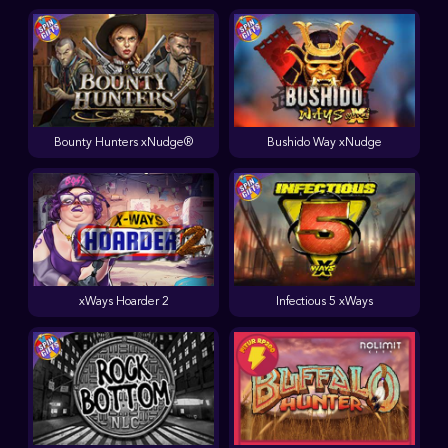
Bounty Hunters xNudge®
Bushido Way xNudge
xWays Hoarder 2
Infectious 5 xWays