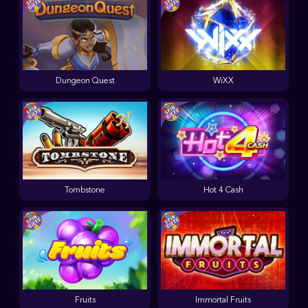
Dungeon Quest
WiXX
Tombstone
Hot 4 Cash
Fruits
Immortal Fruits