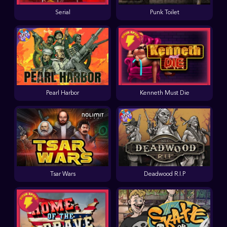
Serial
Punk Toilet
Pearl Harbor
Kenneth Must Die
Tsar Wars
Deadwood R.I.P