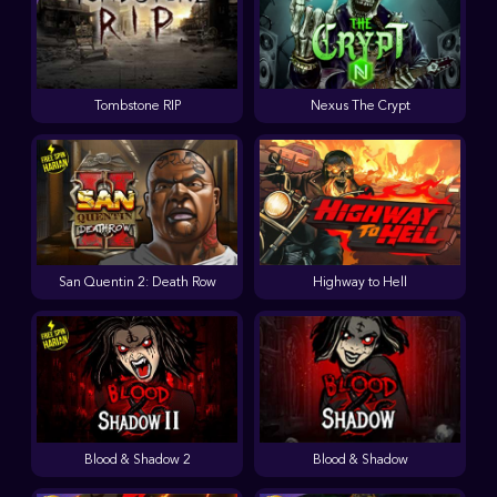
Tombstone RIP
Nexus The Crypt
San Quentin 2: Death Row
Highway to Hell
Blood & Shadow 2
Blood & Shadow