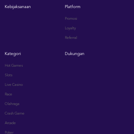
Kebijaksanaan
Platform
Promosi
Loyalty
Referral
Kategori
Dukungan
Hot Games
Slots
Live Casino
Race
Olahraga
Crash Game
Arcade
Poker