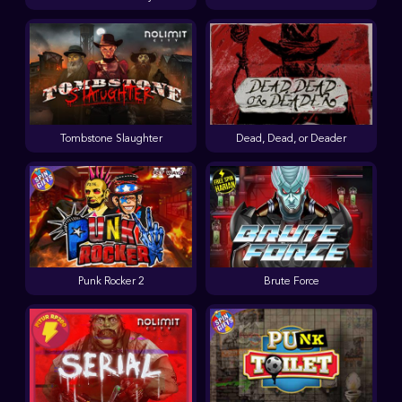
Tombstone Slaughter
Dead, Dead, or Deader
Punk Rocker 2
Brute Force