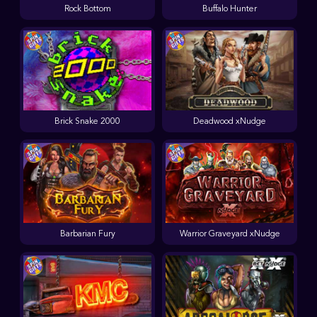
Rock Bottom
Buffalo Hunter
Brick Snake 2000
Deadwood xNudge
Barbarian Fury
Warrior Graveyard xNudge