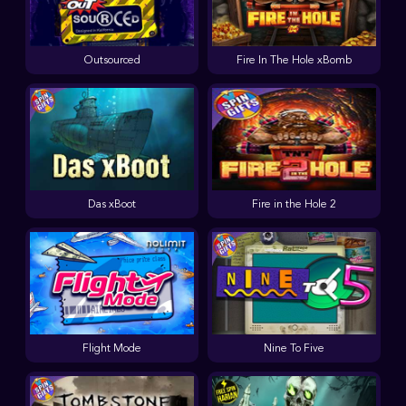
Outsourced
Fire In The Hole xBomb
Das xBoot
Fire in the Hole 2
Flight Mode
Nine To Five