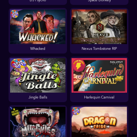
DJ Psycho
Space Donkey
Whacked
Nexus Tombstone RIP
Jingle Balls
Harlequin Carnival