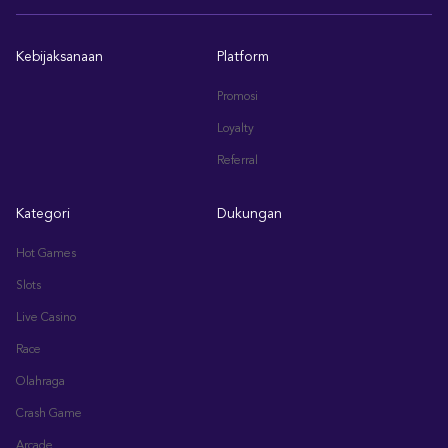
Kebijaksanaan
Platform
Promosi
Loyalty
Referral
Kategori
Dukungan
Hot Games
Slots
Live Casino
Race
Olahraga
Crash Game
Arcade