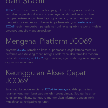
dan Stabil
JCO69
merupakan platform online yang dikenal dengan sistem stabil,
tampilan ringan, dan akses cepat yang nyaman digunakan setiap hari.
Dengan perkembangan teknologi digital saat ini, banyak pengguna
mencari situs yang mudah diakses tanpa hambatan, dan
website resmi
JCO69
hadir memberikan pengalaman online yang lebih responsif melalui
perangkat mobile maupun desktop.
Mengenal Platform JCO69
Keyword
JCO69
semakin dikenal di pencarian Google karena memiliki
performa website yang cepat, navigasi sederhana, dan tampilan modern.
Selain itu,
akses login JCO69
juga dirancang agar lebih ringan dan nyaman
digunakan kapan saja.
Keunggulan Akses Cepat
JCO69
Salah satu keunggulan utama
JCO69 terpercaya
adalah optimalisasi
halaman yang membuat website lebih cepat dimuat. Struktur halaman
yang rapi membantu pengguna menemukan informasi dengan lebih
mudah tanpa navigasi yang rumit.