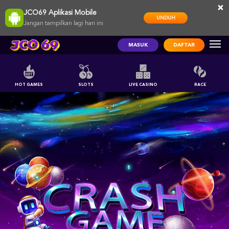
×
JCO69 Aplikasi Mobile
UNDUH
Jangan tampilkan lagi hari ini
MASUK
DAFTAR
HOT GAMES
SLOTS
LIVE CASINO
RACE