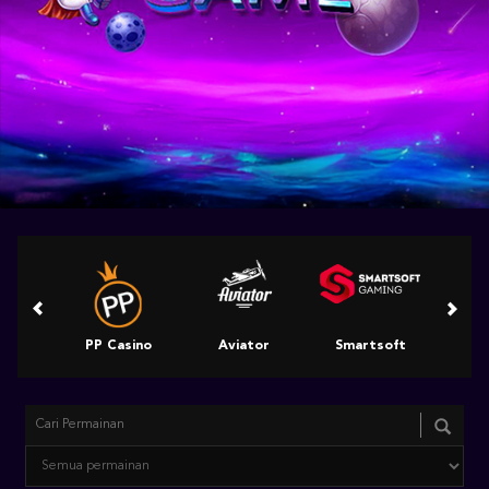
PP Casino
Aviator
Smartsoft
Micr