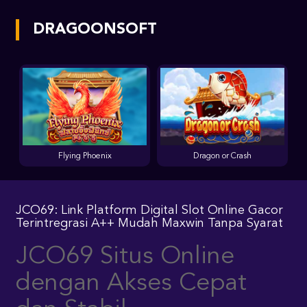
DRAGOONSOFT
Flying Phoenix
Dragon or Crash
JCO69: Link Platform Digital Slot Online Gacor
Terintregrasi A++ Mudah Maxwin Tanpa Syarat
JCO69 Situs Online
dengan Akses Cepat