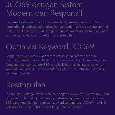
JCO69 dengan Sistem
Modern dan Responsif
Platform JCO69
menghadirkan sistem stabil, tampilan responsif, dan
kompatibel di berbagai perangkat. Dengan performa website yang optimal
serta pengalaman pengguna yang nyaman, keyword JCO69 menjadi salah
satu pencarian yang terus berkembang setiap hari.
Optimasi Keyword JCO69
Penggunaan keyword
JCO69
secara natural pada halaman website
membantu mesin pencari lebih mudah mengenali brand dan isi halaman.
Dengan dukungan struktur SEO yang baik, internal linking, serta konten
yang relevan, website memiliki peluang lebih besar untuk tampil di hasil
pencarian Google.
Kesimpulan
JCO69
hadir sebagai platform online dengan akses cepat, sistem stabil, dan
tampilan modern yang nyaman digunakan setiap hari. Dengan optimasi
SEO yang tepat dan penggunaan keyword yang natural, JCO69 memiliki
potensi lebih besar untuk berkembang di mesin pencari.